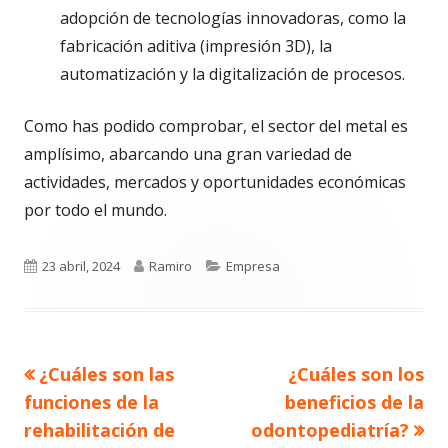
adopción de tecnologías innovadoras, como la
fabricación aditiva (impresión 3D), la
automatización y la digitalización de procesos.
Como has podido comprobar, el sector del metal es
amplísimo, abarcando una gran variedad de
actividades, mercados y oportunidades económicas
por todo el mundo.
Publicado
Autor
Categorías
23 abril, 2024
Ramiro
Empresa
el
Artículo
Artículo
¿Cuáles son las
¿Cuáles son los
Navegación
anterior
siguiente
funciones de la
beneficios de la
de
rehabilitación de
odontopediatría?