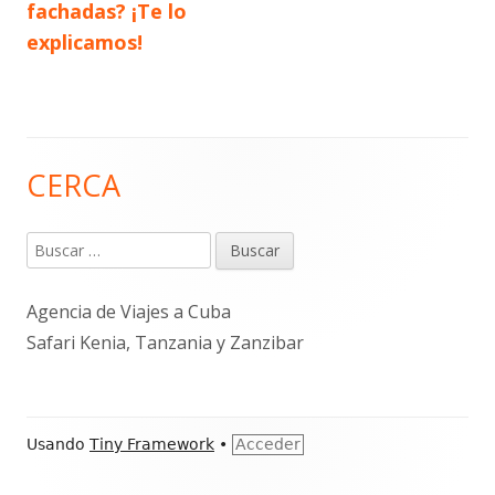
fachadas? ¡Te lo
entradas
explicamos!
CERCA
Barra
lateral
Buscar:
principal
Agencia de Viajes a Cuba
Safari Kenia, Tanzania y Zanzibar
Contenido
Usando
Tiny Framework
•
Acceder
del