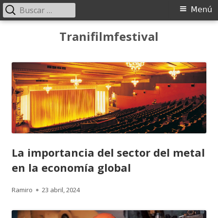
Buscar:
Menú
Menú
principal
Saltar
Tranifilmfestival
al
contenido
La importancia del sector del metal
en la economía global
Autor
Publicado
Ramiro
23 abril, 2024
el