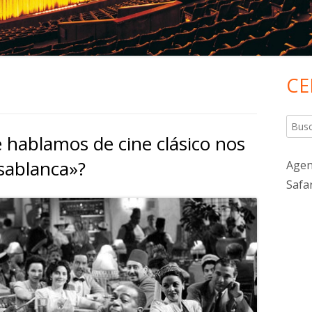
CE
Ba
lat
Busca
 hablamos de cine clásico nos
pri
asablanca»?
Agen
Safa