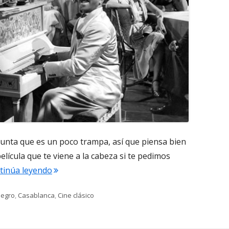
unta que es un poco trampa, así que piensa bien
elícula que te viene a la cabeza si te pedimos
"¿Por qué siempre que hablamos de cine clásic
ontinúa leyendo
negro
,
Casablanca
,
Cine clásico