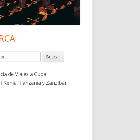
RCA
rra
eral
r:
ncipal
cia de Viajes a Cuba
ri Kenia, Tanzania y Zanzibar