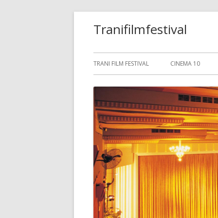
Saltar
Tranifilmfestival
al
contenido
Menú
TRANI FILM FESTIVAL
CINEMA 10
principal