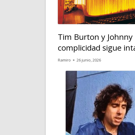
Tim Burton y Johnny 
complicidad sigue int
Autor
Publicado
Ramiro
26 junio, 2026
el