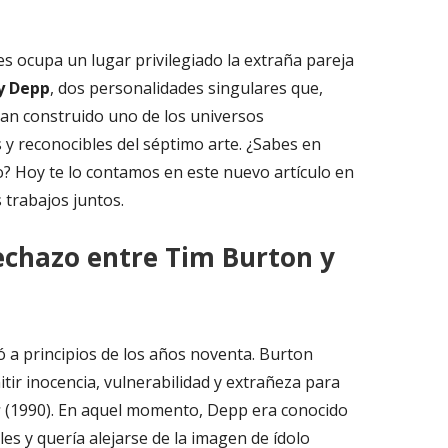
en
una
es ocupa un lugar privilegiado la extraña pareja
entana
y Depp
, dos personalidades singulares que,
nueva
han construido uno de los universos
 y reconocibles del séptimo arte. ¿Sabes en
? Hoy te lo contamos en este nuevo artículo en
trabajos juntos.
echazo entre Tim Burton y
a principios de los años noventa. Burton
tir inocencia, vulnerabilidad y extrañeza para
s
(1990). En aquel momento, Depp era conocido
es y quería alejarse de la imagen de ídolo