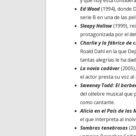
y que hoy está consider
Ed Wood
(1994), donde D
serie B en una de las pe
Sleepy Hollow
(1999), r
protagonizada por el de
Charlie y la fábrica de 
Roald Dahl en la que De
tantas alegrías le ha dad
La novia cadáver
(2005),
el actor presta su voz al
Sweeney Todd
:
El barber
del célebre musical que
como cantante.
Alicia en el País de las 
el que interpreta al ino
Sombras tenebrosas
(20