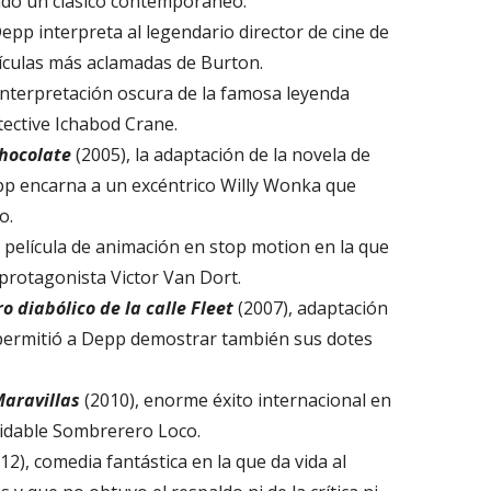
ado un clásico contemporáneo.
epp interpreta al legendario director de cine de
lículas más aclamadas de Burton.
einterpretación oscura de la famosa leyenda
tective Ichabod Crane.
chocolate
(2005), la adaptación de la novela de
pp encarna a un excéntrico Willy Wonka que
o.
 película de animación en stop motion en la que
 protagonista Victor Van Dort.
o diabólico de la calle Fleet
(2007), adaptación
 permitió a Depp demostrar también sus dotes
Maravillas
(2010), enorme éxito internacional en
lvidable Sombrerero Loco.
12), comedia fantástica en la que da vida al