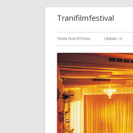
Saltar
Tranifilmfestival
al
contenido
Menú
TRANI FILM FESTIVAL
CINEMA 10
principal