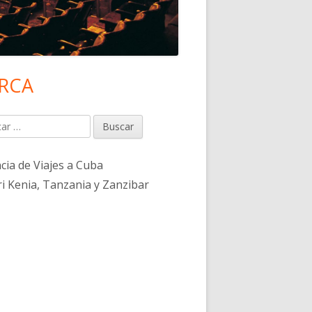
RCA
rra
eral
r:
ncipal
cia de Viajes a Cuba
ri Kenia, Tanzania y Zanzibar