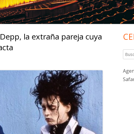
Depp, la extraña pareja cuya
CE
Ba
acta
lat
Busca
pri
Agen
Safa