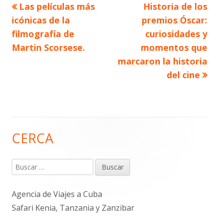
Artículo
Artículo
Las películas más
Historia de los
Navegación
anterior
siguiente
icónicas de la
premios Óscar:
de
filmografía de
curiosidades y
Martin Scorsese.
momentos que
entradas
marcaron la historia
del cine
CERCA
Barra
lateral
Buscar:
principal
Agencia de Viajes a Cuba
Safari Kenia, Tanzania y Zanzibar