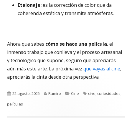
Etalonaje:
es la corrección de color que da
coherencia estética y transmite atmósferas.
Ahora que sabes
cómo se hace una película
, el
inmenso trabajo que conlleva y el proceso artesanal
y tecnológico que supone, seguro que apreciarás
aún más este arte. La próxima vez
que vayas al cine
,
apreciarás la cinta desde otra perspectiva.
Publicado
Autor
Categorías
Etiquetas
22 agosto, 2025
Ramiro
Cine
cine
,
curiosidades
,
el
películas