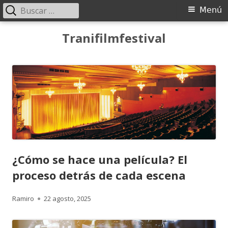
Buscar:
Menú
Menú
principal
Saltar
Tranifilmfestival
al
contenido
¿Cómo se hace una película? El
proceso detrás de cada escena
Autor
Publicado
Ramiro
22 agosto, 2025
el