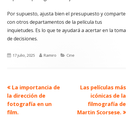
Por supuesto, ajusta bien el presupuesto y comparte
con otros departamentos de la película tus
inquietudes. Es lo que te ayudará a acertar en la toma
de decisiones.
Publicado
Autor
Categorías
17 julio, 2025
Ramiro
Cine
el
Artículo
Artículo
La importancia de
Las películas más
Navegación
anterior
siguiente
la dirección de
icónicas de la
de
fotografía en un
filmografía de
film.
Martin Scorsese.
entradas