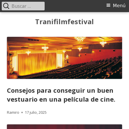
Buscar:
Menú
Menú
principal
Saltar
Tranifilmfestival
al
contenido
Consejos para conseguir un buen
vestuario en una película de cine.
Autor
Publicado
Ramiro
17 julio, 2025
el