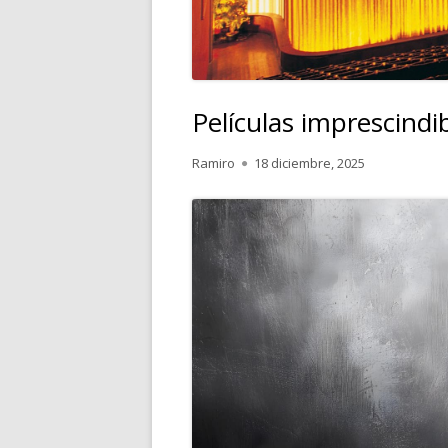
Películas imprescindi
Autor
Publicado
Ramiro
18 diciembre, 2025
el