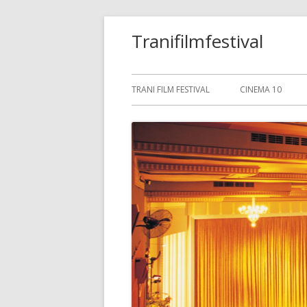
Saltar
Tranifilmfestival
al
contenido
Menú
TRANI FILM FESTIVAL
CINEMA 10
principal