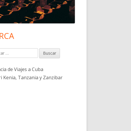
RCA
rra
eral
r:
ncipal
cia de Viajes a Cuba
ri Kenia, Tanzania y Zanzibar