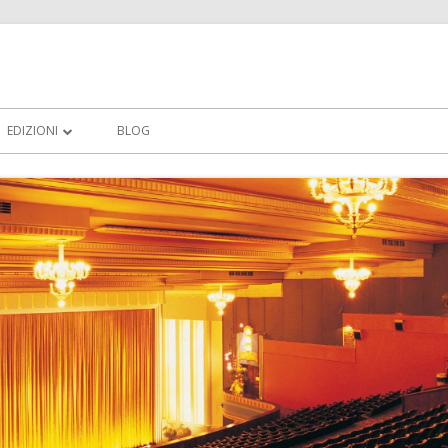
EDIZIONI
BLOG
VINCITORI 2011
PROGRAMMA 2012
VINCITORI TREDICESIMA EDIZIONE 2012
EDIZIONE 2013
TRANIFILMFESTIVAL 2014 XV EDIZIONE
– REGOLAMENTO